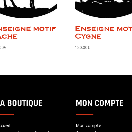
nseigne motif
Enseigne mot
ache
Cygne
00
€
120.00
€
LA BOUTIQUE
MON COMPTE
cueil
Mon compte