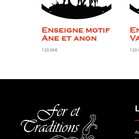
Enseigne motif
E
Ane et anon
V
120.00
€
120.
Ac