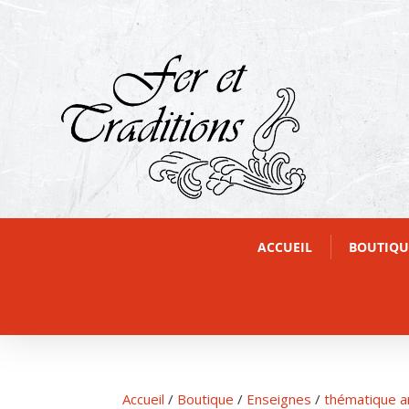
ACCUEIL
BOUTIQU
Accueil
/
Boutique
/
Enseignes
/
thématique a