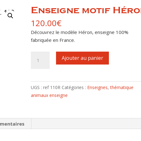
Enseigne motif Hér
120.00
€
Découvrez le modèle Héron, enseigne 100%
fabriquée en France.
quantité
Ajouter au panier
de
Enseigne
motif
Héron
UGS :
ref 110R
Catégories :
Enseignes
,
thématique
animaux enseigne
émentaires