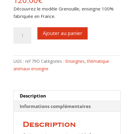
120.00
€
Découvrez le modèle Grenouille, enseigne 100%
fabriquée en France.
quantité
Ajouter au panier
de
Enseigne
motif
Grenouille
UGS :
ref 79O
Catégories :
Enseignes
,
thématique
animaux enseigne
Description
Informations complémentaires
Description