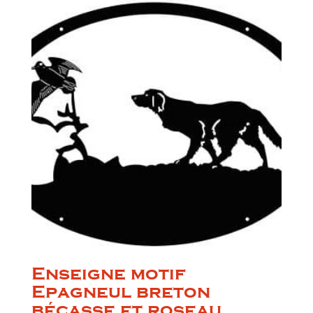
Enseigne motif
Epagneul breton
bécasse et roseau