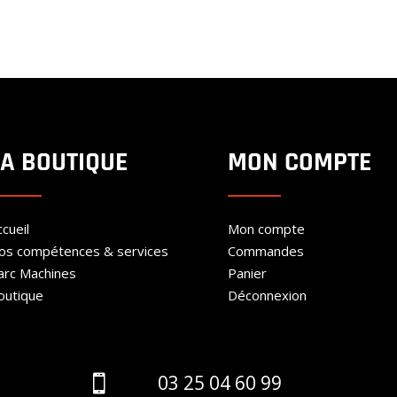
200.00€
prix :
à
200.00€
300.00€
à
300.00€
LA BOUTIQUE
MON COMPTE
cueil
Mon compte
os compétences & services
Commandes
arc Machines
Panier
outique
Déconnexion
03 25 04 60 99
