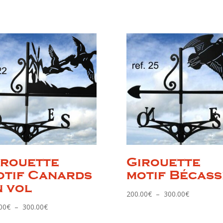
irouette
Girouette
otif Canards
motif Bécass
n vol
Plage
200.00
€
–
300.00
€
de
Plage
00
€
–
300.00
€
prix :
de