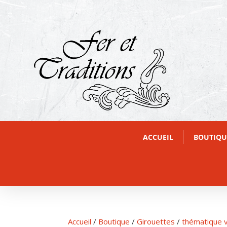
ACCUEIL
BOUTIQU
Accueil
/
Boutique
/
Girouettes
/
thématique v