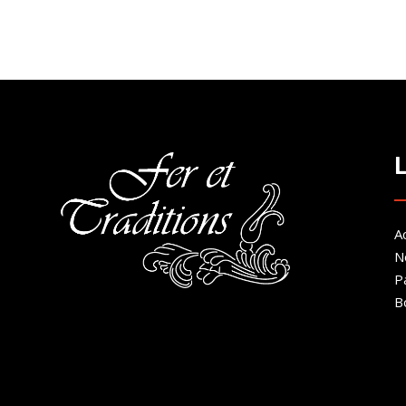
de
prix :
200.00€
à
300.00€
Ac
N
P
B