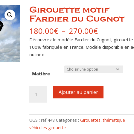
Girouette motif
Fardier du Cugnot
Plage
180.00
€
–
270.00
€
de
Découvrez le modèle Fardier du Cugnot, girouette
prix :
100% fabriquée en France. Modèle disponible en a
180.00€
ou inox
à
270.00€
Matière
quantité
Ajouter au panier
de
Girouette
motif
Fardier
UGS :
ref 448
Catégories :
Girouettes
,
thématique
du
véhicules girouette