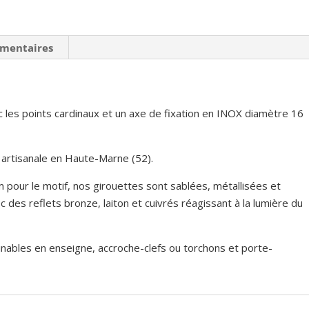
Cugnot
émentaires
 les points cardinaux et un axe de fixation en INOX diamètre 16
 artisanale en Haute-Marne (52).
 pour le motif, nos girouettes sont sablées, métallisées et
des reflets bronze, laiton et cuivrés réagissant à la lumière du
inables en enseigne, accroche-clefs ou torchons et porte-