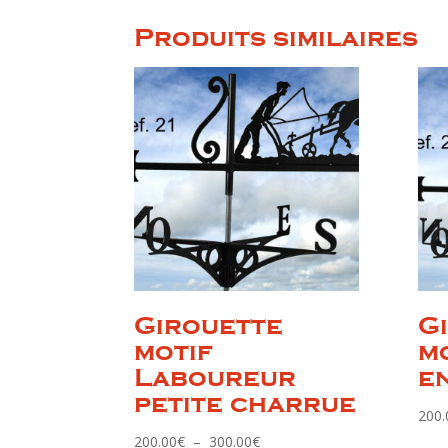
Produits similaires
Girouette
G
motif
m
Laboureur
e
petite charrue
200.
Plage
200.00
€
–
300.00
€