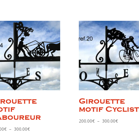
irouette
Girouette
otif
motif Cyclis
aboureur
Plage
200.00
€
–
300.00
€
de
Plage
00
€
–
300.00
€
prix :
de