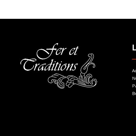
200.00€
à
300.00€
Ac
N
P
B