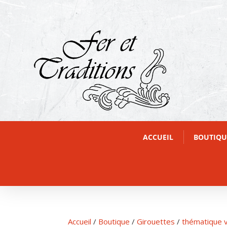
ACCUEIL
BOUTIQU
Accueil
/
Boutique
/
Girouettes
/
thématique v