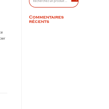
Commentaires
récents
te
cier