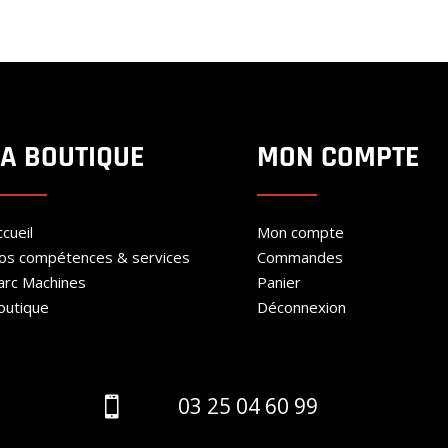
200.00€
prix :
à
200.00€
300.00€
à
300.00€
LA BOUTIQUE
MON COMPTE
cueil
Mon compte
os compétences & services
Commandes
arc Machines
Panier
outique
Déconnexion
03 25 04 60 99
