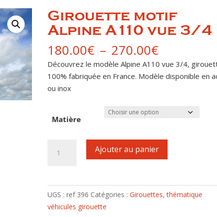
Girouette motif
Alpine A110 vue 3/4
Plage
180.00
€
–
270.00
€
de
Découvrez le modèle Alpine A110 vue 3/4, girouet
prix :
100% fabriquée en France. Modèle disponible en a
180.00€
ou inox
à
270.00€
Matière
quantité
Ajouter au panier
de
Girouette
motif
Alpine
UGS :
ref 396
Catégories :
Girouettes
,
thématique
A110
véhicules girouette