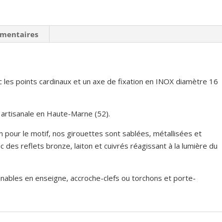
vue
3/4
émentaires
 les points cardinaux et un axe de fixation en INOX diamètre 16
 artisanale en Haute-Marne (52).
 pour le motif, nos girouettes sont sablées, métallisées et
des reflets bronze, laiton et cuivrés réagissant à la lumière du
inables en enseigne, accroche-clefs ou torchons et porte-