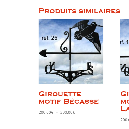
Produits similaires
Girouette
G
motif Bécasse
m
L
Plage
200.00
€
–
300.00
€
de
200.
prix :