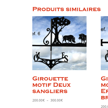
Produits similaires
Girouette
G
motif Deux
m
sangliers
E
b
Plage
200.00
€
–
300.00
€
de
200.