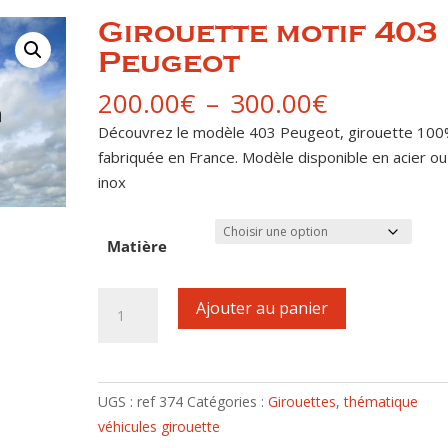
Girouette motif 403
Peugeot
Plage
200.00
€
–
300.00
€
de
Découvrez le modèle 403 Peugeot, girouette 10
prix :
fabriquée en France. Modèle disponible en acier ou
200.00€
inox
à
300.00€
Matière
quantité
Ajouter au panier
de
Girouette
motif
403
UGS :
ref 374
Catégories :
Girouettes
,
thématique
Peugeot
véhicules girouette