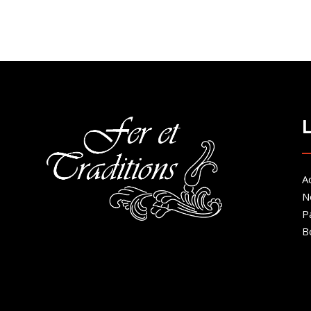
prix :
200.00€
à
300.00€
Ac
N
P
B