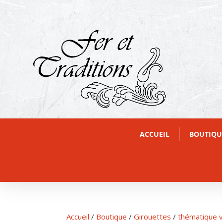
ACCUEIL
BOUTIQU
Accueil
/
Boutique
/
Girouettes
/
thématique v