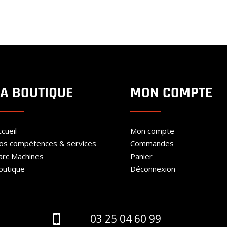
200.00€
de
à
prix :
300.00€
200.00€
à
300.00€
LA BOUTIQUE
MON COMPTE
cueil
Mon compte
os compétences & services
Commandes
arc Machines
Panier
outique
Déconnexion
03 25 04 60 99
