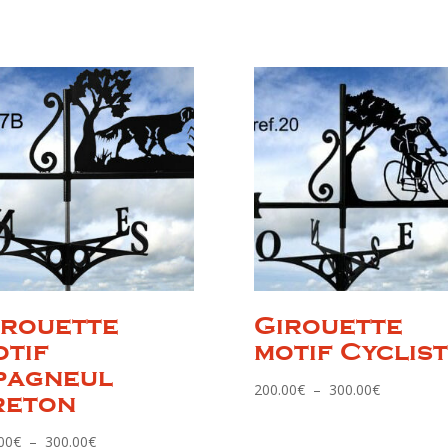
irouette
Girouette
otif
motif Cyclis
pagneul
Plage
200.00
€
–
300.00
€
reton
de
prix :
Plage
00
€
–
300.00
€