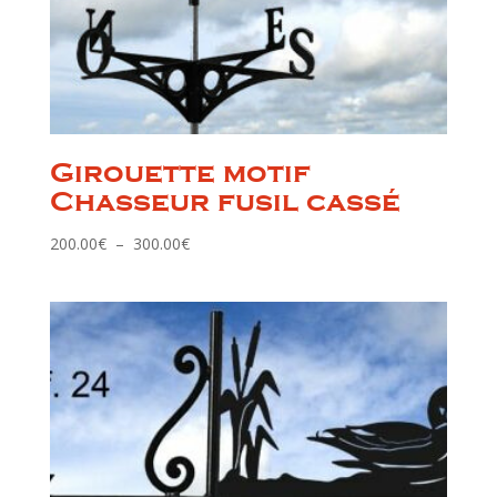
Girouette motif
Chasseur fusil cassé
Plage
200.00
€
–
300.00
€
de
prix :
200.00€
à
300.00€