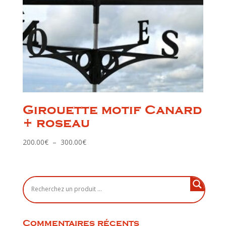
Girouette motif Canard
+ roseau
Plage
200.00
€
–
300.00
€
de
prix :
200.00€
à
300.00€
Commentaires récents