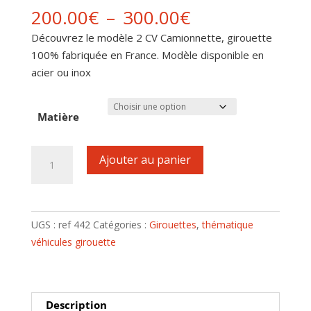
Plage
200.00
€
–
300.00
€
de
Découvrez le modèle 2 CV Camionnette, girouette
prix :
100% fabriquée en France. Modèle disponible en
200.00€
acier ou inox
à
300.00€
Matière
quantité
Ajouter au panier
de
Girouette
motif
2
UGS :
ref 442
Catégories :
Girouettes
,
thématique
CV
véhicules girouette
Camionnette
Description