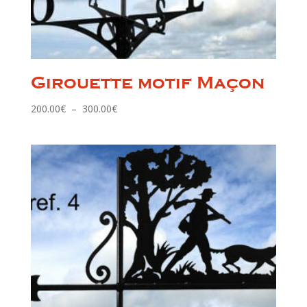
Girouette motif Maçon
Plage
200.00
€
–
300.00
€
de
prix :
200.00€
à
300.00€