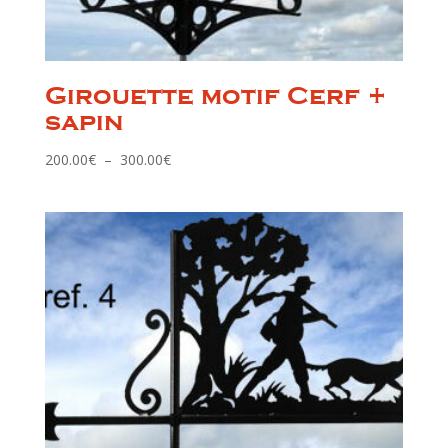
Girouette motif Cerf +
sapin
Plage
200.00
€
–
300.00
€
de
prix :
200.00€
à
300.00€