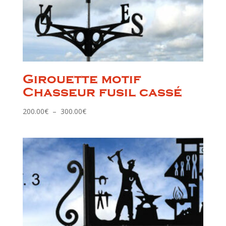
Girouette motif
Chasseur fusil cassé
Plage
200.00
€
–
300.00
€
de
prix :
200.00€
à
300.00€