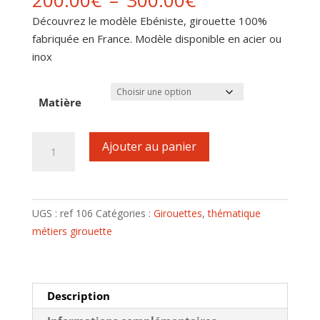
200.00
€
–
300.00
€
de
Découvrez le modèle Ebéniste, girouette 100%
prix :
fabriquée en France. Modèle disponible en acier ou
200.00€
inox
à
300.00€
Matière
quantité
Ajouter au panier
de
Girouette
motif
Ebéniste
UGS :
ref 106
Catégories :
Girouettes
,
thématique
métiers girouette
Description