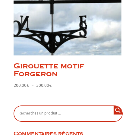
Girouette motif
Forgeron
Plage
200.00
€
–
300.00
€
de
prix :
200.00€
à
300.00€
Commentaires récents