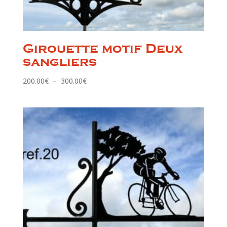
Girouette motif Deux
sangliers
Plage
200.00
€
–
300.00
€
de
prix :
200.00€
à
300.00€