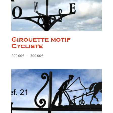
Girouette motif
Cycliste
Plage
200.00
€
–
300.00
€
de
prix :
200.00€
à
300.00€