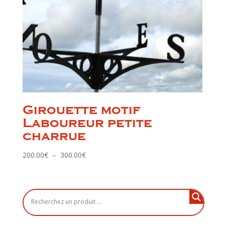
Girouette motif
Laboureur petite
charrue
Plage
200.00
€
–
300.00
€
de
prix :
200.00€
à
300.00€