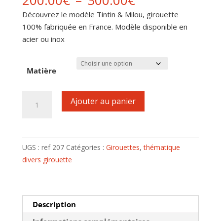
200.00
€
–
300.00
€
de
Découvrez le modèle Tintin & Milou, girouette
prix :
100% fabriquée en France. Modèle disponible en
200.00€
acier ou inox
à
300.00€
Matière
quantité
Ajouter au panier
de
Girouette
motif
Tintin
UGS :
ref 207
Catégories :
Girouettes
,
thématique
&
divers girouette
Milou
Description