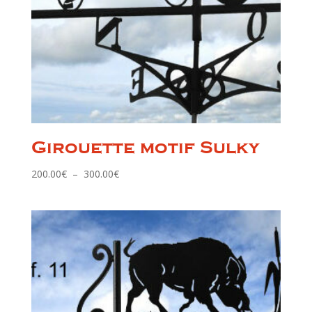
Girouette motif Sulky
Plage
200.00
€
–
300.00
€
de
prix :
200.00€
à
300.00€