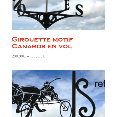
Girouette motif
Canards en vol
Plage
200.00
€
–
300.00
€
de
prix :
200.00€
à
300.00€