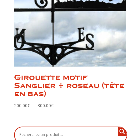
Girouette motif
Sanglier + roseau (tête
en bas)
Plage
200.00
€
–
300.00
€
de
prix :
200.00€
à