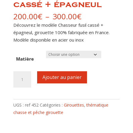
cassé + épagneul
Plage
200.00
€
–
300.00
€
de
Découvrez le modèle Chasseur fusil cassé +
prix :
épagneul, girouette 100% fabriquée en France.
200.00€
Modèle disponible en acier ou inox
à
300.00€
Matière
quantité
Ajouter au panier
de
Girouette
motif
Chasseur
UGS :
ref 452
Catégories :
Girouettes
,
thématique
fusil
chasse et pêche girouette
cassé
+