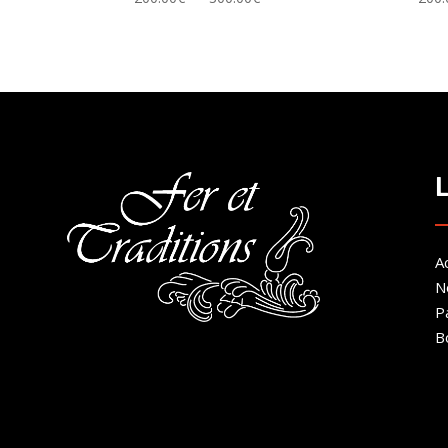
de
prix :
200.00€
à
300.00€
Ac
N
P
B