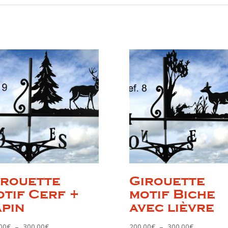
irouette
Girouette
otif Cerf +
motif Biche
apin
avec lièvre
Plage
Plage
00
€
–
300.00
€
200.00
€
–
300.00
€