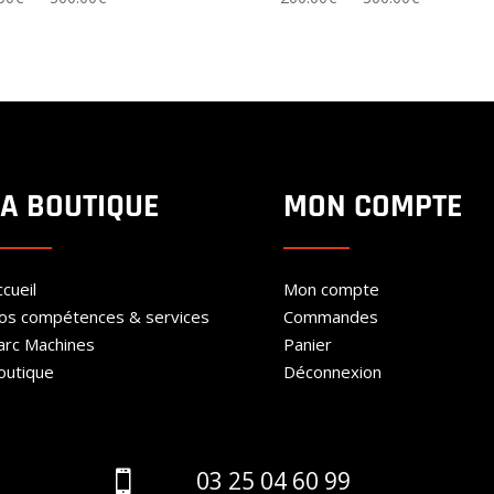
de
de
prix :
prix :
200.00€
200.00€
à
à
300.00€
300.00€
LA BOUTIQUE
MON COMPTE
cueil
Mon compte
os compétences & services
Commandes
arc Machines
Panier
outique
Déconnexion
03 25 04 60 99
