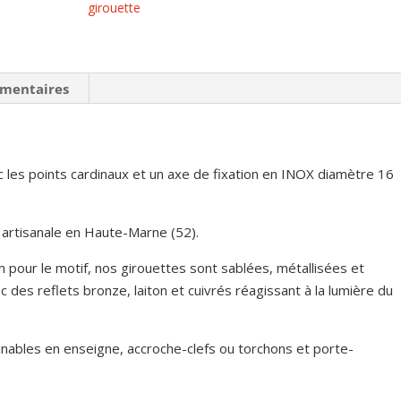
cheval
girouette
de
trait
émentaires
 les points cardinaux et un axe de fixation en INOX diamètre 16
 artisanale en Haute-Marne (52).
 pour le motif, nos girouettes sont sablées, métallisées et
des reflets bronze, laiton et cuivrés réagissant à la lumière du
inables en enseigne, accroche-clefs ou torchons et porte-