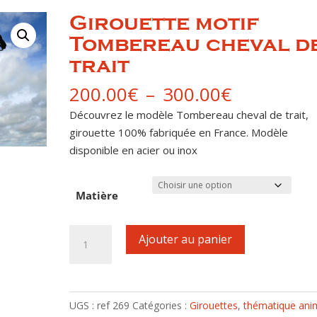
Girouette motif
Tombereau cheval d
trait
Plage
200.00
€
–
300.00
€
de
Découvrez le modèle Tombereau cheval de trait,
prix :
girouette 100% fabriquée en France. Modèle
200.00€
disponible en acier ou inox
à
300.00€
Matière
quantité
Ajouter au panier
de
Girouette
motif
Tombereau
UGS :
ref 269
Catégories :
Girouettes
,
thématique ani