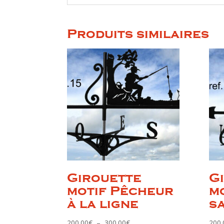
Produits similaires
Girouette
G
motif Pêcheur
m
à la ligne
s
Plage
200.00
€
–
300.00
€
200.