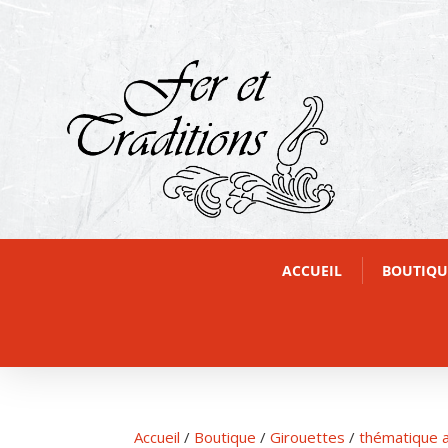
ACCUEIL
BOUTIQU
Accueil
/
Boutique
/
Girouettes
/
thématique 