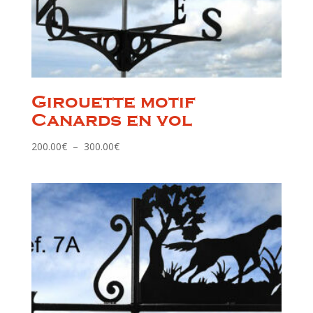
Girouette motif
Canards en vol
Plage
200.00
€
–
300.00
€
de
prix :
200.00€
à
300.00€