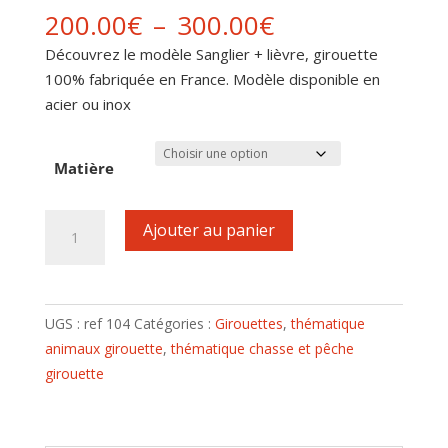
Plage
200.00
€
–
300.00
€
de
Découvrez le modèle Sanglier + lièvre, girouette
prix :
100% fabriquée en France. Modèle disponible en
200.00€
acier ou inox
à
300.00€
Matière
quantité
Ajouter au panier
de
Girouette
motif
Sanglier
UGS :
ref 104
Catégories :
Girouettes
,
thématique
+
animaux girouette
,
thématique chasse et pêche
lièvre
girouette