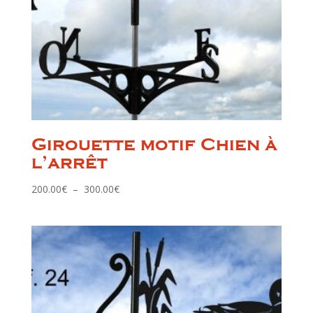
Girouette motif Chien à
l’arrêt
Plage
200.00
€
–
300.00
€
de
prix :
200.00€
à
300.00€