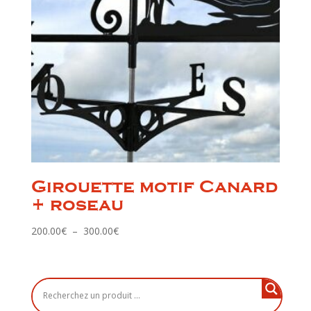
Girouette motif Canard
+ roseau
Plage
200.00
€
–
300.00
€
de
prix :
200.00€
à
300.00€