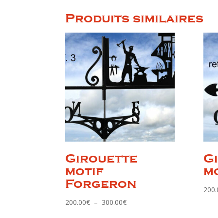
Produits similaires
Girouette
G
motif
m
Forgeron
200.
Plage
200.00
€
–
300.00
€
de