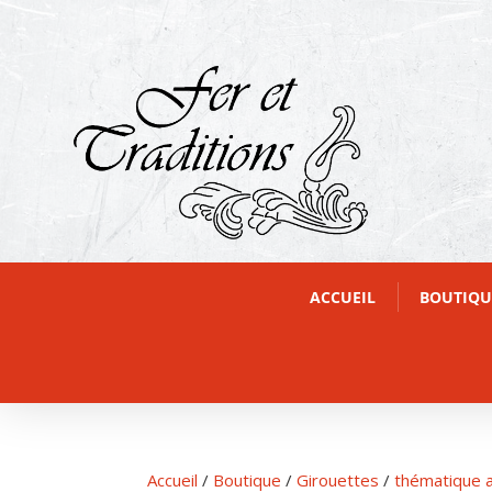
ACCUEIL
BOUTIQU
Accueil
/
Boutique
/
Girouettes
/
thématique 