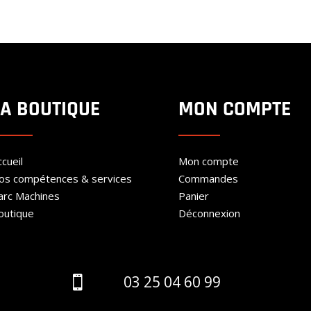
200.00€
prix :
à
200.00€
300.00€
à
300.00€
LA BOUTIQUE
MON COMPTE
cueil
Mon compte
os compétences & services
Commandes
arc Machines
Panier
outique
Déconnexion
03 25 04 60 99
