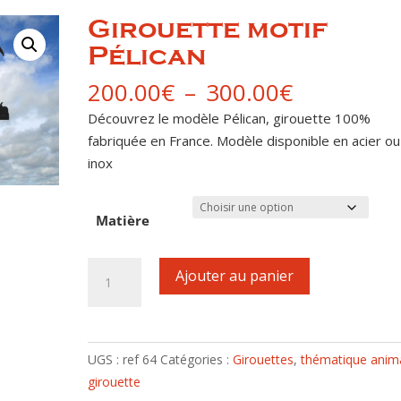
Girouette motif
Pélican
Plage
200.00
€
–
300.00
€
de
Découvrez le modèle Pélican, girouette 100%
prix :
fabriquée en France. Modèle disponible en acier ou
200.00€
inox
à
300.00€
Matière
quantité
Ajouter au panier
de
Girouette
motif
Pélican
UGS :
ref 64
Catégories :
Girouettes
,
thématique anim
girouette