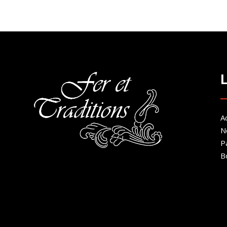
prix :
200.00€
à
300.00€
Ac
N
P
B