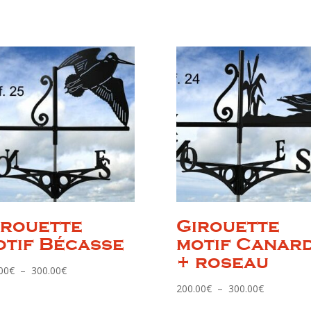
irouette
Girouette
otif Bécasse
motif Canar
+ roseau
Plage
00
€
–
300.00
€
de
Plage
200.00
€
–
300.00
€
prix :
de