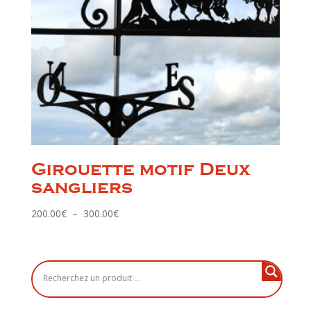
Girouette motif Deux
sangliers
Plage
200.00
€
–
300.00
€
de
prix :
200.00€
à
300.00€