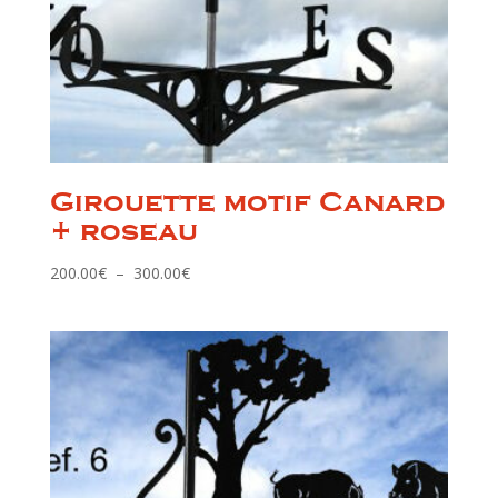
Girouette motif Canard
+ roseau
Plage
200.00
€
–
300.00
€
de
prix :
200.00€
à
300.00€