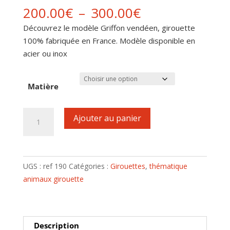
Plage
200.00
€
–
300.00
€
de
Découvrez le modèle Griffon vendéen, girouette
prix :
100% fabriquée en France. Modèle disponible en
200.00€
acier ou inox
à
300.00€
Matière
quantité
Ajouter au panier
de
Girouette
motif
Griffon
UGS :
ref 190
Catégories :
Girouettes
,
thématique
vendéen
animaux girouette
Description