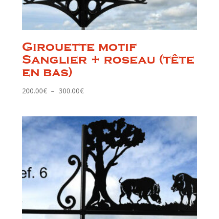
Girouette motif
Sanglier + roseau (tête
en bas)
Plage
200.00
€
–
300.00
€
de
prix :
200.00€
à
300.00€