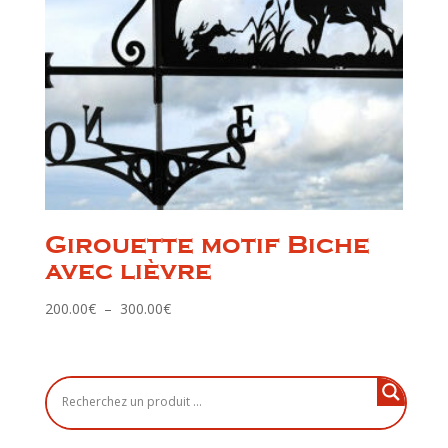
Girouette motif Biche
avec lièvre
Plage
200.00
€
–
300.00
€
de
prix :
200.00€
à
300.00€