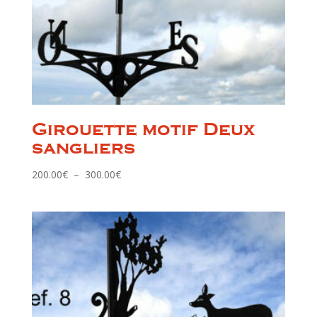
Girouette motif Deux
sangliers
Plage
200.00
€
–
300.00
€
de
prix :
200.00€
à
300.00€