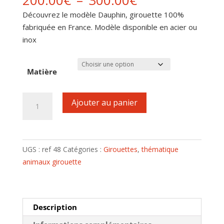
200.00
€
–
300.00
€
de
Découvrez le modèle Dauphin, girouette 100%
prix :
fabriquée en France. Modèle disponible en acier ou
200.00€
inox
à
300.00€
Matière
quantité
Ajouter au panier
de
Girouette
motif
Dauphin
UGS :
ref 48
Catégories :
Girouettes
,
thématique
animaux girouette
Description