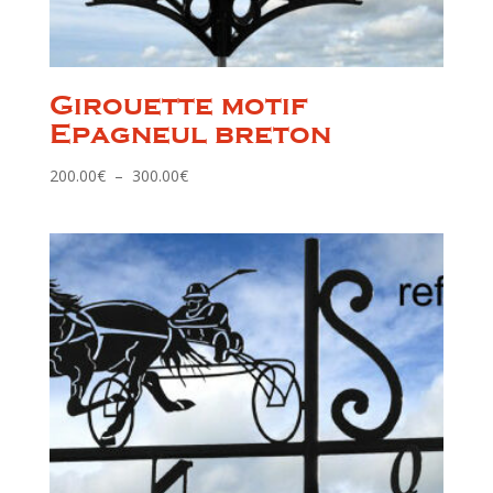
Girouette motif
Epagneul breton
Plage
200.00
€
–
300.00
€
de
prix :
200.00€
à
300.00€