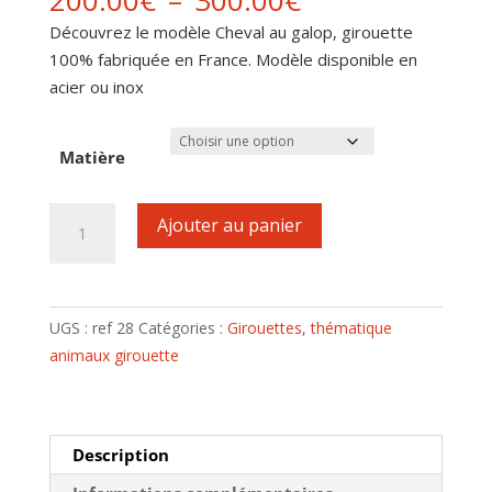
200.00
€
–
300.00
€
de
Découvrez le modèle Cheval au galop, girouette
prix :
100% fabriquée en France. Modèle disponible en
200.00€
acier ou inox
à
300.00€
Matière
quantité
Ajouter au panier
de
Girouette
motif
Cheval
UGS :
ref 28
Catégories :
Girouettes
,
thématique
au
animaux girouette
galop
Description