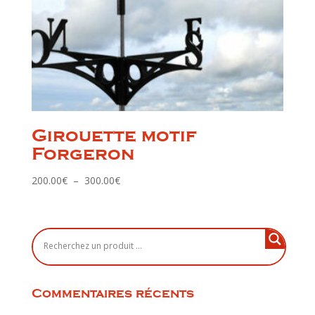
Girouette motif
Forgeron
Plage
200.00
€
–
300.00
€
de
prix :
200.00€
à
300.00€
Commentaires récents