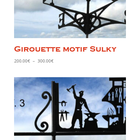
Girouette motif Sulky
Plage
200.00
€
–
300.00
€
de
prix :
200.00€
à
300.00€