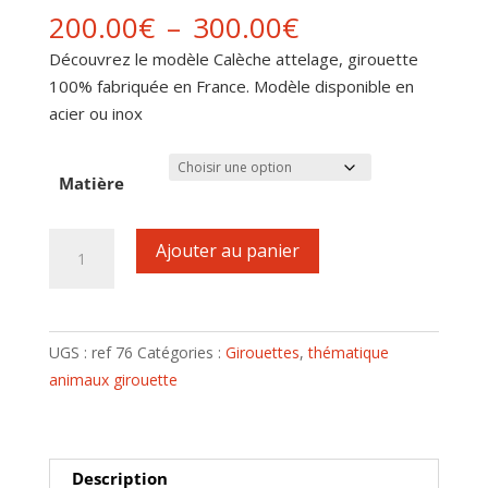
Plage
200.00
€
–
300.00
€
de
Découvrez le modèle Calèche attelage, girouette
prix :
100% fabriquée en France. Modèle disponible en
200.00€
acier ou inox
à
300.00€
Matière
quantité
Ajouter au panier
de
Girouette
motif
Calèche
UGS :
ref 76
Catégories :
Girouettes
,
thématique
attelage
animaux girouette
Description