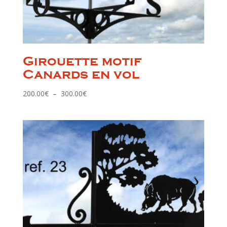
Girouette motif
Canards en vol
Plage
200.00
€
–
300.00
€
de
prix :
200.00€
à
300.00€