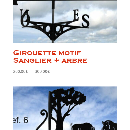
Girouette motif
Sanglier + arbre
Plage
200.00
€
–
300.00
€
de
prix :
200.00€
à
300.00€