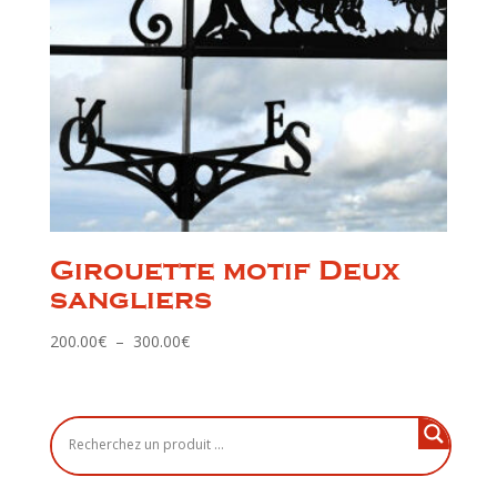
Girouette motif Deux
sangliers
Plage
200.00
€
–
300.00
€
de
prix :
200.00€
à
300.00€