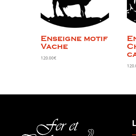
Enseigne motif
E
Vache
C
c
120.00
€
120.