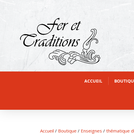
ACCUEIL
BOUTIQU
Accueil
/
Boutique
/
Enseignes
/
thématique d