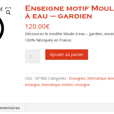
Enseigne motif Moul
à eau – gardien
120.00
€
Découvrez le modèle Moulin à eau – gardien, ense
100% fabriquée en France.
quantité
Ajouter au panier
de
Enseigne
motif
Moulin
UGS :
ref 98O
Catégories :
Enseignes
,
thématique dive
à
enseigne
,
thématique métiers enseigne
eau
-
gardien
émentaires