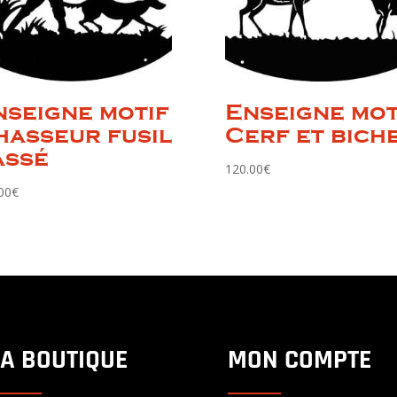
nseigne motif
Enseigne mot
hasseur fusil
Cerf et bich
assé
120.00
€
00
€
LA BOUTIQUE
MON COMPTE