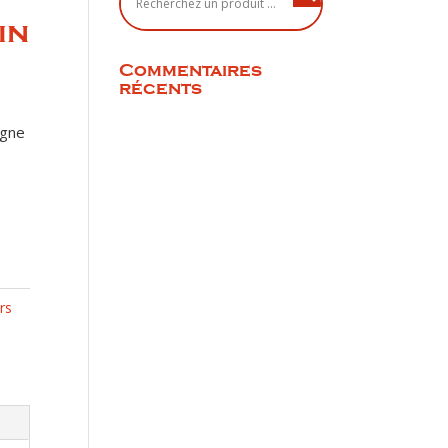
in
Commentaires
récents
igne
rs