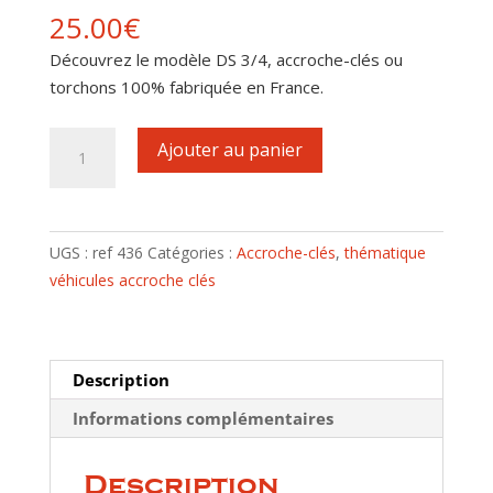
25.00
€
Découvrez le modèle DS 3/4, accroche-clés ou
torchons 100% fabriquée en France.
quantité
Ajouter au panier
de
Accroche-
clés
motif
UGS :
ref 436
Catégories :
Accroche-clés
,
thématique
DS
véhicules accroche clés
3/4
Description
Informations complémentaires
Description