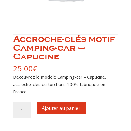
Accroche-clés motif
Camping-car –
Capucine
25.00
€
Découvrez le modèle Camping-car – Capucine,
accroche-clés ou torchons 100% fabriquée en
France.
quantité
Ajouter au panier
de
Accroche-
clés