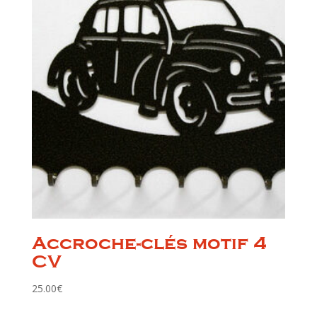
Accroche-clés motif 4
CV
25.00
€