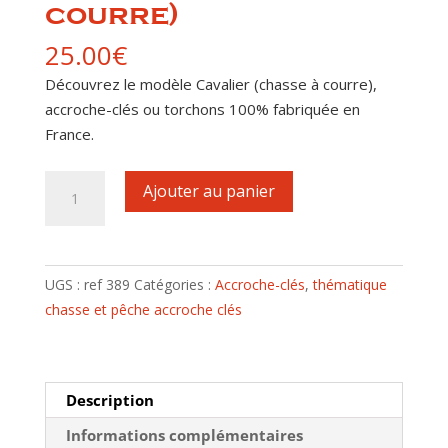
courre)
25.00
€
Découvrez le modèle Cavalier (chasse à courre),
accroche-clés ou torchons 100% fabriquée en
France.
quantité
Ajouter au panier
de
Accroche-
clés
motif
UGS :
ref 389
Catégories :
Accroche-clés
,
thématique
Cavalier
chasse et pêche accroche clés
(chasse
à
courre)
Description
Informations complémentaires