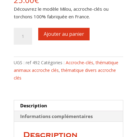
25.00
€
Découvrez le modèle Milou, accroche-clés ou
torchons 100% fabriquée en France.
quantité
Ajouter au panier
de
Accroche-
clés
motif
UGS :
ref 492
Catégories :
Accroche-clés
,
thématique
Milou
animaux accroche clés
,
thématique divers accroche
clés
Description
Informations complémentaires
Description