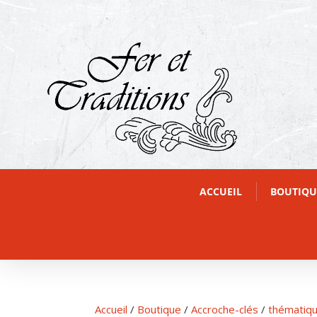
ACCUEIL
BOUTIQU
Accueil
/
Boutique
/
Accroche-clés
/
thématiqu