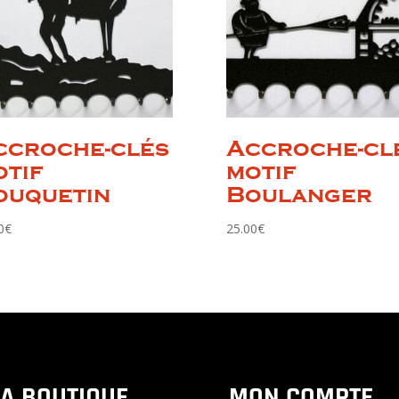
ccroche-clés
Accroche-cl
otif
motif
ouquetin
Boulanger
0
€
25.00
€
LA BOUTIQUE
MON COMPTE