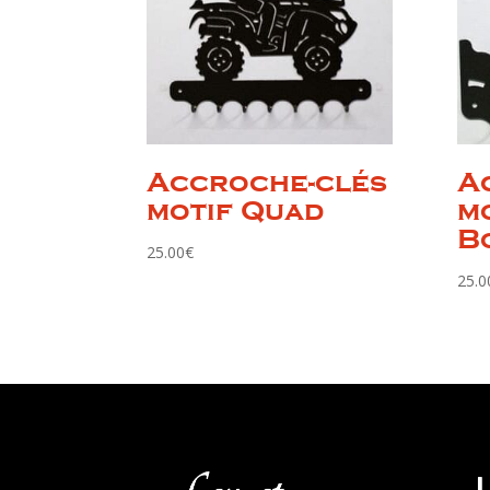
Accroche-clés
A
motif Quad
m
B
25.00
€
25.0