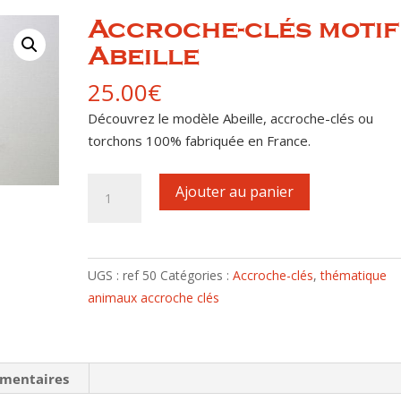
Accroche-clés motif
Abeille
25.00
€
Découvrez le modèle Abeille, accroche-clés ou
torchons 100% fabriquée en France.
quantité
Ajouter au panier
de
Accroche-
clés
motif
UGS :
ref 50
Catégories :
Accroche-clés
,
thématique
Abeille
animaux accroche clés
émentaires